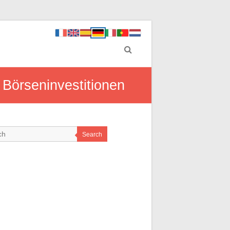
r Börseninvestitionen
Search