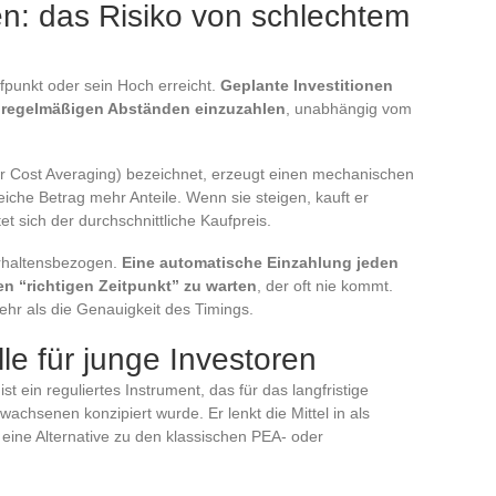
en: das Risiko von schlechtem
fpunkt oder sein Hoch erreicht.
Geplante Investitionen
in regelmäßigen Abständen einzuzahlen
, unabhängig vom
r Cost Averaging) bezeichnet, erzeugt einen mechanischen
leiche Betrag mehr Anteile. Wenn sie steigen, kauft er
t sich der durchschnittliche Kaufpreis.
verhaltensbezogen.
Eine automatische Einzahlung jeden
en “richtigen Zeitpunkt” zu warten
, der oft nie kommt.
hr als die Genauigkeit des Timings.
e für junge Investoren
t ein reguliertes Instrument, das für das langfristige
chsenen konzipiert wurde. Er lenkt die Mittel in als
et eine Alternative zu den klassischen PEA- oder