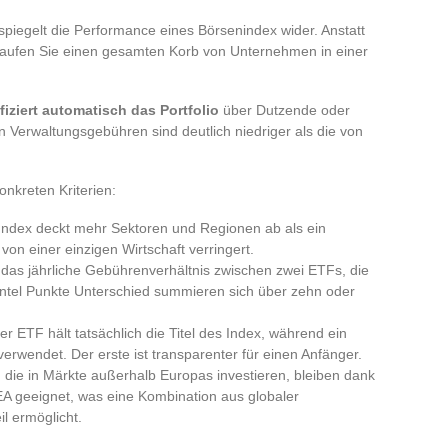
piegelt die Performance eines Börsenindex wider. Anstatt
kaufen Sie einen gesamten Korb von Unternehmen in einer
fiziert automatisch das Portfolio
über Dutzende oder
 Verwaltungsgebühren sind deutlich niedriger als die von
onkreten Kriterien:
 Index deckt mehr Sektoren und Regionen ab als ein
von einer einzigen Wirtschaft verringert.
 das jährliche Gebührenverhältnis zwischen zwei ETFs, die
hntel Punkte Unterschied summieren sich über zehn oder
r ETF hält tatsächlich die Titel des Index, während ein
verwendet. Der erste ist transparenter für einen Anfänger.
 die in Märkte außerhalb Europas investieren, bleiben dank
PEA geeignet, was eine Kombination aus globaler
il ermöglicht.