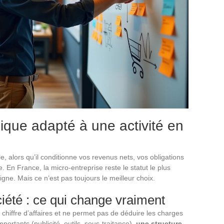
idique adapté à une activité en
le, alors qu’il conditionne vos revenus nets, vos obligations
. En France, la micro-entreprise reste le statut le plus
igne. Mais ce n’est pas toujours le meilleur choix.
iété : ce qui change vraiment
chiffre d’affaires et ne permet pas de déduire les charges
importants (publicité, outils, sous-traitance),
une structure