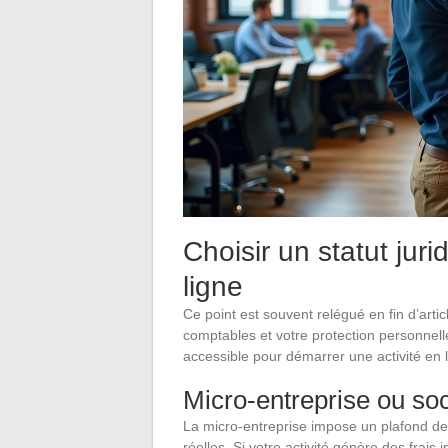
Choisir un statut jur
ligne
Ce point est souvent relégué en fin d’artic
comptables et votre protection personnelle
accessible pour démarrer une activité en l
Micro-entreprise ou soc
La micro-entreprise impose un plafond de 
réelles. Si votre activité génère des frais 