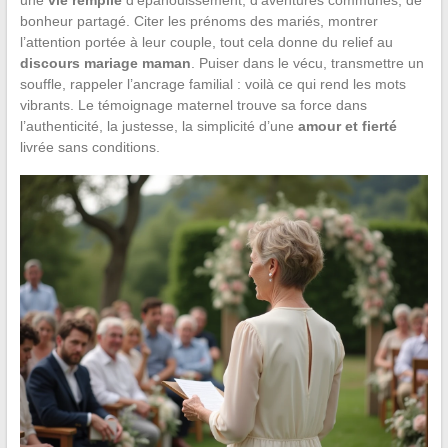
bonheur partagé. Citer les prénoms des mariés, montrer
l’attention portée à leur couple, tout cela donne du relief au
discours mariage maman
. Puiser dans le vécu, transmettre un
souffle, rappeler l’ancrage familial : voilà ce qui rend les mots
vibrants. Le témoignage maternel trouve sa force dans
l’authenticité, la justesse, la simplicité d’une
amour et fierté
livrée sans conditions.