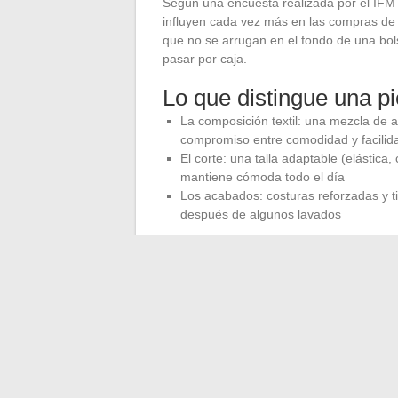
Según una encuesta realizada por el IFM Pa
influyen cada vez más en las compras de
que no se arrugan en el fondo de una bol
pasar por caja.
Lo que distingue una pi
La composición textil: una mezcla de 
compromiso entre comodidad y facilid
El corte: una talla adaptable (elástica
mantiene cómoda todo el día
Los acabados: costuras reforzadas y t
después de algunos lavados
Son estos detalles de composición y aca
vestidor o termina olvidada en el fondo d
estética
en la satisfacción a largo plazo.
Las colecciones pensadas en torno a la 
Las tendencias de moda pasan, los hábi
construido en torno a piezas coloridas, co
temporadas sin aburrir.