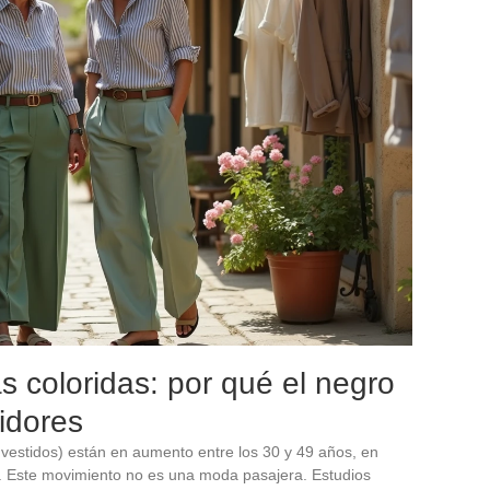
s coloridas: por qué el negro
tidores
 vestidos) están en aumento entre los 30 y 49 años, en
s. Este movimiento no es una moda pasajera. Estudios