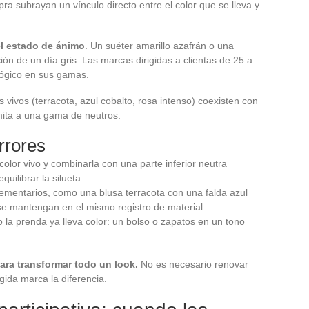
a subrayan un vínculo directo entre el color que se lleva y
el estado de ánimo
. Un suéter amarillo azafrán o una
n de un día gris. Las marcas dirigidas a clientas de 25 a
lógico en sus gamas.
vivos (terracota, azul cobalto, rosa intenso) coexisten con
imita a una gama de neutros.
rrores
olor vivo y combinarla con una parte inferior neutra
quilibrar la silueta
ementarios, como una blusa terracota con una falda azul
e mantengan en el mismo registro de material
o la prenda ya lleva color: un bolso o zapatos en un tono
para transformar todo un look.
No es necesario renovar
gida marca la diferencia.