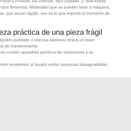
nel y Promod, los criterios “fácil cuidado” y “anti-estrés”
 ropa femenina. Materiales que se pueden lavar a máquina,
sa, que secan rápido: eso es lo que importa al momento de
eza práctica de una pieza frágil
algodón-poliéster o viscosa-elastano ofrece un buen
ad de mantenimiento
, con cordón ajustable) perdona las variaciones y se
intes resistentes al lavado evitan sorpresas desagradables
bado los que determinan si una prenda se queda en el
e un cajón.
La durabilidad de uso cuenta tanto como la
moda del día a día responden a esta demanda concreta.
tos de mantenimiento permanecen. Un guardarropa
ordinadas y fáciles de llevar se mantiene varias