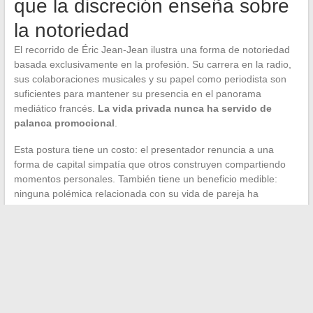
que la discreción enseña sobre
la notoriedad
El recorrido de Éric Jean-Jean ilustra una forma de notoriedad
basada exclusivamente en la profesión. Su carrera en la radio,
sus colaboraciones musicales y su papel como periodista son
suficientes para mantener su presencia en el panorama
mediático francés.
La vida privada nunca ha servido de
palanca promocional
.
Esta postura tiene un costo: el presentador renuncia a una
forma de capital simpatía que otros construyen compartiendo
momentos personales. También tiene un beneficio medible:
ninguna polémica relacionada con su vida de pareja ha
interferido jamás con su trabajo. La separación entre la esfera
pública y la esfera privada sigue siendo hermética después de
varias décadas de carrera.
El caso de Éric Jean-Jean recuerda que la discreción conyugal
en los medios franceses no es ni un accidente ni un misterio por
descubrir. Es una línea de conducta que se construye año tras
año, y que, en su caso, parece ser compartida por su pareja