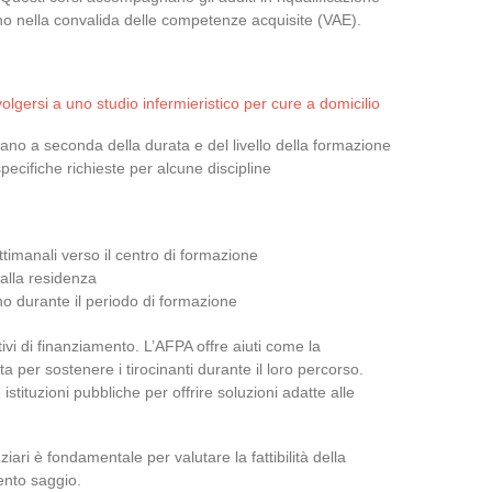
ano nella convalida delle competenze acquisite (VAE).
ivolgersi a uno studio infermieristico per cure a domicilio
iano a seconda della durata e del livello della formazione
specifiche richieste per alcune discipline
timanali verso il centro di formazione
dalla residenza
no durante il periodo di formazione
tivi di finanziamento. L’AFPA offre aiuti come la
per sostenere i tirocinanti durante il loro percorso.
istituzioni pubbliche per offrire soluzioni adatte alle
iari è fondamentale per valutare la fattibilità della
ento saggio.