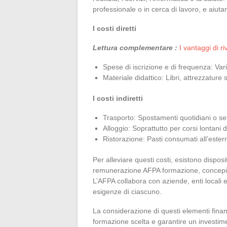
professionale o in cerca di lavoro, e aiut
I costi diretti
Lettura complementare :
I vantaggi di r
Spese di iscrizione e di frequenza: Var
Materiale didattico: Libri, attrezzature 
I costi indiretti
Trasporto: Spostamenti quotidiani o set
Alloggio: Soprattutto per corsi lontani 
Ristorazione: Pasti consumati all’ester
Per alleviare questi costi, esistono disposi
remunerazione AFPA formazione, concepita 
L’AFPA collabora con aziende, enti locali e 
esigenze di ciascuno.
La considerazione di questi elementi finanz
formazione scelta e garantire un investim