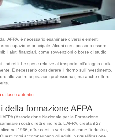
dall’AFPA, è necessario esaminare diversi elementi
a preoccupazione principale. Alcuni corsi possono essere
ibili aiuti finanziari, come sovvenzioni o borse di studio.
i indiretti. Le spese relative al trasporto, all’alloggio e alla
nte. È necessario considerare il ritorno sull’investimento.
e alle vostre aspirazioni professionali, ma anche offrire
buite.
i di lusso autentici
retti della formazione AFPA
ll’AFPA (Associazione Nazionale per la Formazione
aminare i costi diretti e indiretti. L’AFPA, creata il 27
lica nel 1966, offre corsi in vari settori come l’industria,
ute. Questi corsi accompagnano gli adulti in riqualificazione