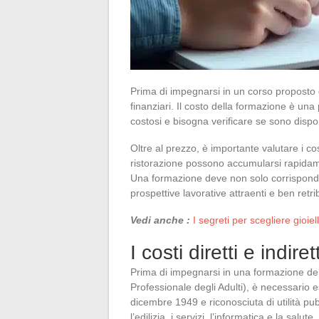
Prima di impegnarsi in un corso proposto 
finanziari. Il costo della formazione è un
costosi e bisogna verificare se sono dispon
Oltre al prezzo, è importante valutare i cost
ristorazione possono accumularsi rapidame
Una formazione deve non solo corrisponder
prospettive lavorative attraenti e ben retri
Vedi anche :
I segreti per scegliere gioiell
I costi diretti e indi
Prima di impegnarsi in una formazione de
Professionale degli Adulti), è necessario es
dicembre 1949 e riconosciuta di utilità pubb
l’edilizia, i servizi, l’informatica e la sal