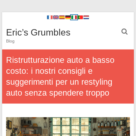
Eric’s Grumbles
Blog
Ristrutturazione auto a basso
costo: i nostri consigli e
suggerimenti per un restyling
auto senza spendere troppo