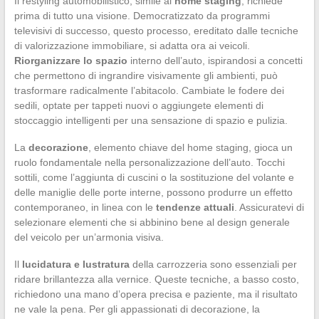
Il restyling automobilistico, simile al
home staging
, richiede
prima di tutto una visione. Democratizzato da programmi
televisivi di successo, questo processo, ereditato dalle tecniche
di valorizzazione immobiliare, si adatta ora ai veicoli.
Riorganizzare lo spazio
interno dell’auto, ispirandosi a concetti
che permettono di ingrandire visivamente gli ambienti, può
trasformare radicalmente l’abitacolo. Cambiate le fodere dei
sedili, optate per tappeti nuovi o aggiungete elementi di
stoccaggio intelligenti per una sensazione di spazio e pulizia.
La
decorazione
, elemento chiave del home staging, gioca un
ruolo fondamentale nella personalizzazione dell’auto. Tocchi
sottili, come l’aggiunta di cuscini o la sostituzione del volante e
delle maniglie delle porte interne, possono produrre un effetto
contemporaneo, in linea con le
tendenze attuali
. Assicuratevi di
selezionare elementi che si abbinino bene al design generale
del veicolo per un’armonia visiva.
Il
lucidatura e lustratura
della carrozzeria sono essenziali per
ridare brillantezza alla vernice. Queste tecniche, a basso costo,
richiedono una mano d’opera precisa e paziente, ma il risultato
ne vale la pena. Per gli appassionati di decorazione, la