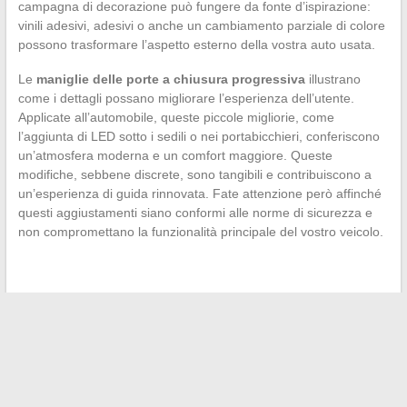
campagna di decorazione può fungere da fonte d’ispirazione:
vinili adesivi, adesivi o anche un cambiamento parziale di colore
possono trasformare l’aspetto esterno della vostra auto usata.
Le
maniglie delle porte a chiusura progressiva
illustrano
come i dettagli possano migliorare l’esperienza dell’utente.
Applicate all’automobile, queste piccole migliorie, come
l’aggiunta di LED sotto i sedili o nei portabicchieri, conferiscono
un’atmosfera moderna e un comfort maggiore. Queste
modifiche, sebbene discrete, sono tangibili e contribuiscono a
un’esperienza di guida rinnovata. Fate attenzione però affinché
questi aggiustamenti siano conformi alle norme di sicurezza e
non compromettano la funzionalità principale del vostro veicolo.
←
Come scegliere il costume da bagno giusto per esaltare le
proprie curve?
Come connettersi efficacemente al proprio spazio educativo:
caso pratico con alcuni webmail francesi
→