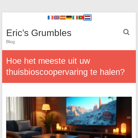
Eric’s Grumbles
Blog
Hoe het meeste uit uw
thuisbioscoopervaring te halen?