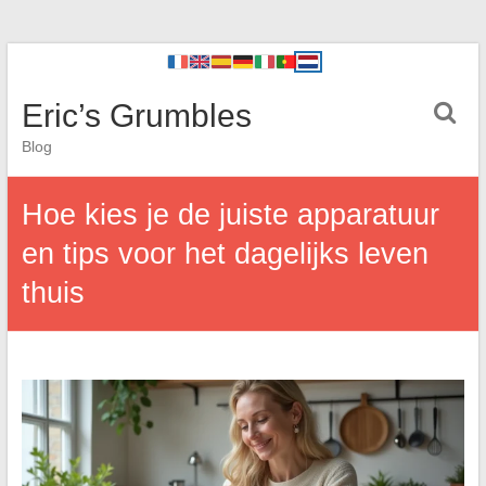
Eric’s Grumbles
Blog
Hoe kies je de juiste apparatuur
en tips voor het dagelijks leven
thuis