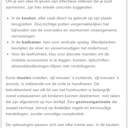
Om je een idee te geven van effectieve reflexen die je kunt
aannemen, zijn hier enkele concrete suggesties:
In de
keuken
, elke zaak direct na gebruik op zijn plaats
terugzetten. Doorzichtige potten vergemakkelijken het
bijhouden van de voorraden en voorkomen onaangename
verrassingen.
In de
badkamer
, kies voor verticale opslag. Wandplanken
bevrijden de vloer en vereenvoudigen het onderhoud.
Voor de leefruimtes, kies voor discrete manden om de
mobiele accessoires in te leggen: boeken, tijdschriften,
afstandsbedieningen blijven niet rondslingeren.
Korte
rituelen
instellen, vijf minuten ‘s ochtends, vijf minuten ‘s
avonds, is voldoende om de orde te handhaven. De
betrokkenheid van elk lid van het huishouden is belangrijk:
zowel volwassenen als kinderen kunnen deelnemen, met taken
die zijn afgestemd op hun leeftijd. Een
gezinsorganisatie
die
soepel verloopt, berust op duidelijke regels en eenvoudige
handelingen, zonder onnodige complexiteit.
De oplossingen passen zich aan elke ruimte aan. In de keuken