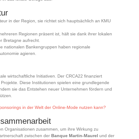
tur
kteur in der Region, sie richtet sich hauptsächlich an KMU
mehreren Regionen präsent ist, hält sie dank ihrer lokalen
er Bretagne aufrecht.
se nationalen Bankengruppen haben regionale
 Autonomie agieren.
le wirtschaftliche Initiativen. Der CRCA22 finanziert
 Projekte. Diese Institutionen spielen eine grundlegende
g, indem sie das Entstehen neuer Unternehmen fördern und
ützen.
Sponsorings in der Welt der Online-Mode nutzen kann?
usammenarbeit
alen Organisationen zusammen, um ihre Wirkung zu
Partnerschaft zwischen der
Banque Martin-Maurel
und der