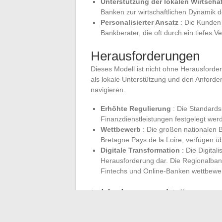
Unterstützung der lokalen Wirtschaf
Banken zur wirtschaftlichen Dynamik d
Personalisierter Ansatz
: Die Kunden 
Bankberater, die oft durch ein tiefes V
Herausforderungen
Dieses Modell ist nicht ohne Herausford
als lokale Unterstützung und den Anforde
navigieren.
Erhöhte Regulierung
: Die Standards
Finanzdienstleistungen festgelegt werd
Wettbewerb
: Die großen nationalen 
Bretagne Pays de la Loire, verfügen übe
Digitale Transformation
: Die Digital
Herausforderung dar. Die Regionalba
Fintechs und Online-Banken wettbewer
Initiativen und Lösunge
Um diese Herausforderungen zu bewältige
der Bretagne, geleitet von Yann Le Jolive