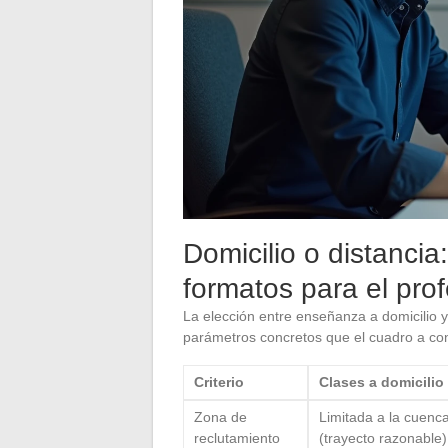
Domicilio o distancia
formatos para el pro
La elección entre enseñanza a domicilio y
parámetros concretos que el cuadro a co
Criterio
Clases a domicilio
Zona de
Limitada a la cuenc
reclutamiento
(trayecto razonable)