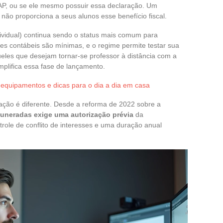
AP, ou se ele mesmo possuir essa declaração. Um
ão proporciona a seus alunos esse benefício fiscal.
vidual) continua sendo o status mais comum para
ões contábeis são mínimas, e o regime permite testar sua
ueles que desejam tornar-se professor à distância com a
lifica essa fase de lançamento.
quipamentos e dicas para o dia a dia em casa
uação é diferente. Desde a reforma de 2022 sobre a
muneradas exige uma autorização prévia
da
ole de conflito de interesses e uma duração anual