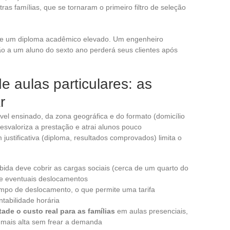
as famílias, que se tornaram o primeiro filtro de seleção
que um diploma acadêmico elevado. Um engenheiro
ão a um aluno do sexto ano perderá seus clientes após
de aulas particulares: as
r
ível ensinado, da zona geográfica e do formato (domicílio
desvaloriza a prestação e atrai alunos pouco
justificativa (diploma, resultados comprovados) limita o
ida deve cobrir as cargas sociais (cerca de um quarto do
 e eventuais deslocamentos
empo de deslocamento, o que permite uma tarifa
ntabilidade horária
ade o custo real para as famílias
em aulas presenciais,
a mais alta sem frear a demanda