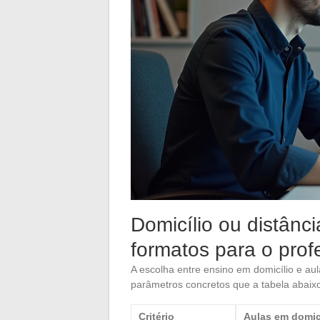
Domicílio ou distânc
formatos para o prof
A escolha entre ensino em domicílio e au
parâmetros concretos que a tabela abaix
Critério
Aulas em domic