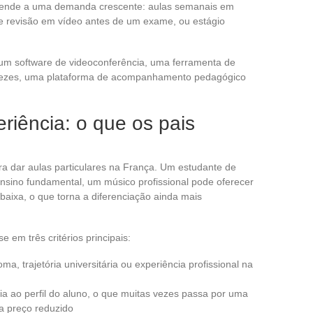
 atende a uma demanda crescente: aulas semanais em
e revisão em vídeo antes de um exame, ou estágio
 um software de videoconferência, uma ferramenta de
vezes, uma plataforma de acompanhamento pedagógico
riência: o que os pais
a dar aulas particulares na França. Um estudante de
sino fundamental, um músico profissional pode oferecer
 baixa, o que torna a diferenciação ainda mais
em três critérios principais:
loma, trajetória universitária ou experiência profissional na
a ao perfil do aluno, o que muitas vezes passa por uma
 a preço reduzido