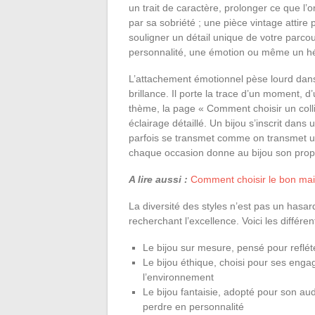
un trait de caractère, prolonger ce que l’o
par sa sobriété ; une pièce vintage attire p
souligner un détail unique de votre parco
personnalité, une émotion ou même un héri
L’attachement émotionnel pèse lourd dan
brillance. Il porte la trace d’un moment, 
thème, la page « Comment choisir un coll
éclairage détaillé. Un bijou s’inscrit dans 
parfois se transmet comme on transmet une 
chaque occasion donne au bijou son propr
A lire aussi :
Comment choisir le bon mail
La diversité des styles n’est pas un hasard
recherchant l’excellence. Voici les différen
Le bijou sur mesure, pensé pour refléte
Le bijou éthique, choisi pour ses enga
l’environnement
Le bijou fantaisie, adopté pour son au
perdre en personnalité