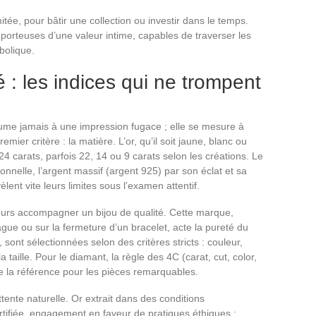
mitée, pour bâtir une collection ou investir dans le temps.
, porteuses d’une valeur intime, capables de traverser les
bolique.
é : les indices qui ne trompent
ésume jamais à une impression fugace ; elle se mesure à
mier critère : la matière. L’or, qu’il soit jaune, blanc ou
 24 carats, parfois 22, 14 ou 9 carats selon les créations. Le
onnelle, l’argent massif (argent 925) par son éclat et sa
lent vite leurs limites sous l’examen attentif.
ujours accompagner un bijou de qualité. Cette marque,
gue ou sur la fermeture d’un bracelet, acte la pureté du
, sont sélectionnées selon des critères stricts : couleur,
 taille. Pour le diamant, la règle des 4C (carat, cut, color,
este la référence pour les pièces remarquables.
ente naturelle. Or extrait dans des conditions
ertifiée, engagement en faveur de pratiques éthiques :