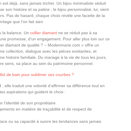
n est déjà, sans jamais tricher. Un bijou minimaliste séduit
ar son histoire et sa patine ; le bijou personnalisé, lui, vient
urs. Pas de hasard, chaque choix révèle une facette de la
tage que l’on fait sien.
s la balance. Un
collier diamant
ne se réduit pas à sa
d’une promesse, d’un engagement. Pour aller plus loin sur ce
ier diamant de qualité ? – Modenmarie.com » offre un
une collection, dialogue avec les pièces existantes, et
histoire familiale. Du mariage à la vie de tous les jours,
e sens, sa place au sein du patrimoine personnel.
lot de bain pour sublimer ses courbes ?
 ; elle traduit une volonté d’affirmer sa différence tout en
tes aspirations qui guident le choix :
r l’identité de son propriétaire
gements en matière de traçabilité et de respect de
dace ou sa capacité à suivre les tendances sans jamais