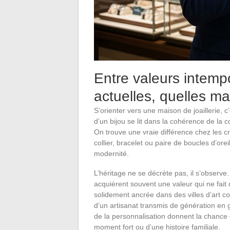
Entre valeurs intemp
actuelles, quelles ma
S’orienter vers une maison de joaillerie, c’
d’un bijou se lit dans la cohérence de la co
On trouve une vraie différence chez les 
collier, bracelet ou paire de boucles d’oreil
modernité.
L’héritage ne se décrète pas, il s’observe.
acquièrent souvent une valeur qui ne fait q
solidement ancrée dans des villes d’art c
d’un artisanat transmis de génération en
de la personnalisation donnent la chance d
moment fort ou d’une histoire familiale.