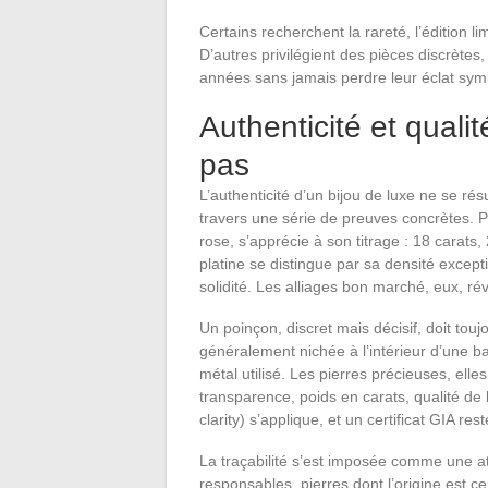
Certains recherchent la rareté, l’édition li
D’autres privilégient des pièces discrètes
années sans jamais perdre leur éclat sym
Authenticité et qualit
pas
L’authenticité d’un bijou de luxe ne se r
travers une série de preuves concrètes. Pre
rose, s’apprécie à son titrage : 18 carats,
platine se distingue par sa densité excepti
solidité. Les alliages bon marché, eux, révè
Un poinçon, discret mais décisif, doit to
généralement nichée à l’intérieur d’une ba
métal utilisé. Les pierres précieuses, elles
transparence, poids en carats, qualité de la
clarity) s’applique, et un certificat GIA r
La traçabilité s’est imposée comme une att
responsables, pierres dont l’origine est c