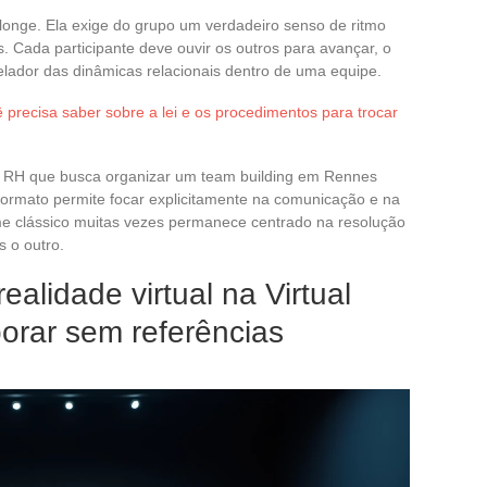
longe. Ela exige do grupo um verdadeiro senso de ritmo
is. Cada participante deve ouvir os outros para avançar, o
velador das dinâmicas relacionais dentro de uma equipe.
 precisa saber sobre a lei e os procedimentos para trocar
 RH que busca organizar um team building em Rennes
 formato permite focar explicitamente na comunicação e na
e clássico muitas vezes permanece centrado na resolução
 o outro.
alidade virtual na Virtual
rar sem referências