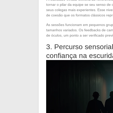
tornar o pilar da equipe se seu senso de
seus colegas mais experientes. Esse niv
de coesão que os formatos clássicos rep
As sessões funcionam em pequenos grupo
tamanhos variados. Os feedbacks de camp
de óculos, um ponto a ser verificado pre
3. Percurso sensoria
confiança na escuri