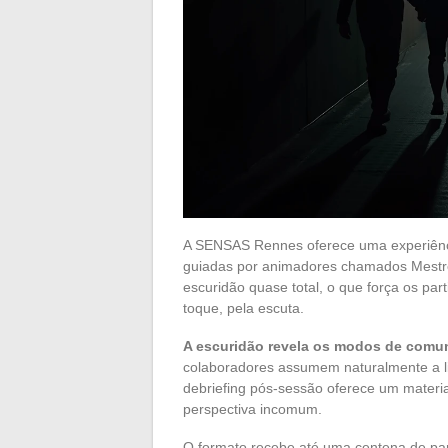
A SENSAS Rennes oferece uma experiência
guiadas por animadores chamados Mestre
escuridão quase total, o que força os par
toque, pela escuta.
A escuridão revela os modos de comu
colaboradores assumem naturalmente a lid
debriefing pós-sessão oferece um materi
perspectiva incomum.
O formato recebe até uma centena de part