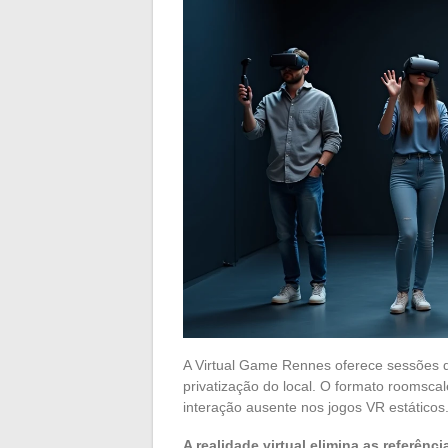
A Virtual Game Rennes oferece sessões d
privatização do local. O formato roomsc
interação ausente nos jogos VR estáticos
A realidade virtual elimina as referênc