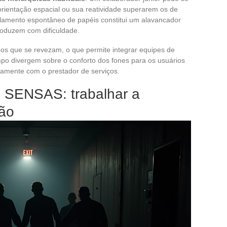
 orientação espacial ou sua reatividade superarem os de
elamento espontâneo de papéis constitui um alavancador
roduzem com dificuldade.
s que se revezam, o que permite integrar equipes de
o divergem sobre o conforto dos fones para os usuários
viamente com o prestador de serviços.
l SENSAS: trabalhar a
dão