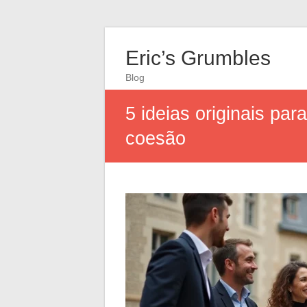
Eric’s Grumbles
Blog
5 ideias originais pa
coesão