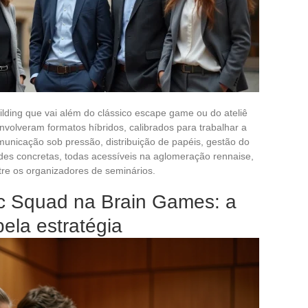
lding que vai além do clássico escape game ou do ateliê
envolveram formatos híbridos, calibrados para trabalhar a
unicação sob pressão, distribuição de papéis, gestão do
dades concretas, todas acessíveis na aglomeração rennaise,
re os organizadores de seminários.
c Squad na Brain Games: a
pela estratégia