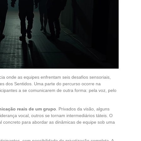
 onde as equipes enfrentam seis desafios sensoriais,
s dos Sentidos. Uma parte do percurso ocorre na
ticipantes a se comunicarem de outra forma: pela voz, pelo
nicação reais de um grupo
. Privados da visão, alguns
erança vocal, outros se tornam intermediários táteis. O
al concreto para abordar as dinâmicas de equipe sob uma
icipantes, com possibilidade de privatização completa. A