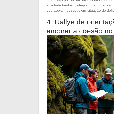
atividade também integra uma dimensão so
que apoiam pessoas em situação de defic
4. Rallye de orienta
ancorar a coesão no 