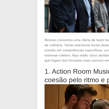
Rennes concentra uma oferta de team bui
de culinária. Várias estruturas locais des
coesão em competências específicas: com
estresse coletivo. Aqui estão cinco ativi
que fogem dos formatos mais comuns ent
1. Action Room Musi
coesão pelo ritmo e 