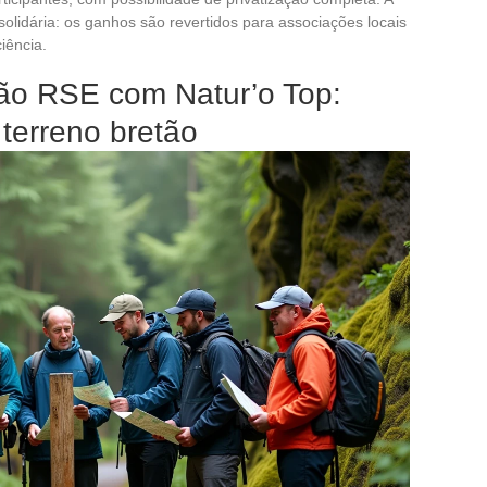
lidária: os ganhos são revertidos para associações locais
iência.
ção RSE com Natur’o Top:
terreno bretão