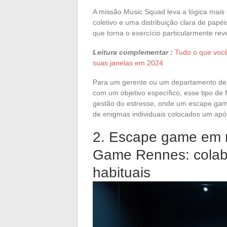
A missão Music Squad leva a lógica mais 
coletivo e uma distribuição clara de papé
que torna o exercício particularmente re
Leitura complementar :
Tudo o que você
suas janelas em 2024
Para um gerente ou um departamento de
com um objetivo específico, esse tipo de
gestão do estresse, onde um escape gam
de enigmas individuais colocados um após
2. Escape game em re
Game Rennes: colabo
habituais