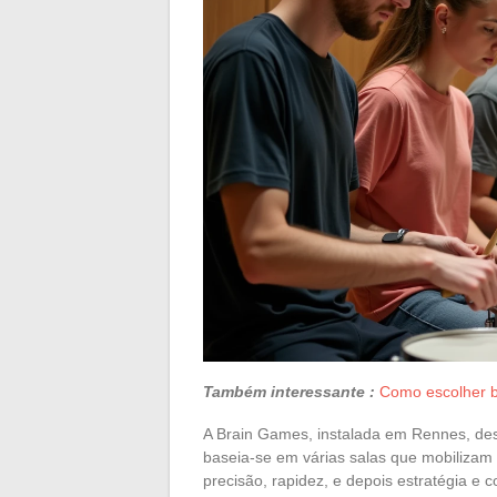
Também interessante :
Como escolher b
A Brain Games, instalada em Rennes, de
baseia-se em várias salas que mobilizam
precisão, rapidez, e depois estratégia e 